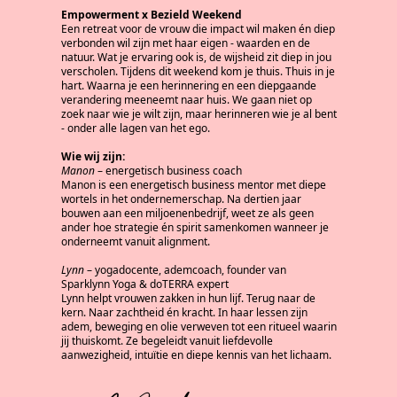
Empowerment x Bezield Weekend
Een retreat voor de vrouw die impact wil maken én diep
verbonden wil zijn met haar eigen - waarden en de
natuur. Wat je ervaring ook is, de wijsheid zit diep in jou
verscholen. Tijdens dit weekend kom je thuis. Thuis in je
hart. Waarna je een herinnering en een diepgaande
verandering meeneemt naar huis. We gaan niet op
zoek naar wie je wilt zijn, maar herinneren wie je al bent
- onder alle lagen van het ego.
Wie wij zijn:
Manon
– energetisch business coach
Manon is een energetisch business mentor met diepe
wortels in het ondernemerschap. Na dertien jaar
bouwen aan een miljoenenbedrijf, weet ze als geen
ander hoe strategie én spirit samenkomen wanneer je
onderneemt vanuit alignment.
Lynn
– yogadocente, ademcoach, founder van
Sparklynn Yoga & doTERRA expert
Lynn helpt vrouwen zakken in hun lijf. Terug naar de
kern. Naar zachtheid én kracht. In haar lessen zijn
adem, beweging en olie verweven tot een ritueel waarin
jij thuiskomt. Ze begeleidt vanuit liefdevolle
aanwezigheid, intuïtie en diepe kennis van het lichaam.