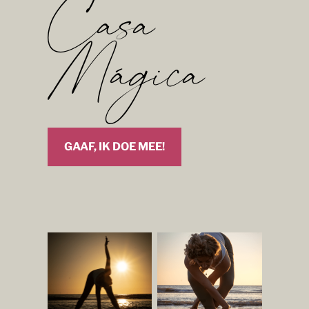
Casa
Mágica
GAAF, IK DOE MEE!